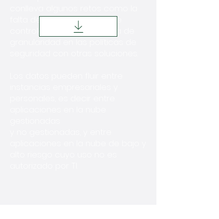
conlleva algunos retos como la
falta de visibilidad, el uso de
controles y permiso, la falta de
granularidad en las políticas de
seguridad con otras soluciones.
Los datos pueden fluir entre
instancias empresariales y
personales, es decir entre
aplicaciones en la nube
gestionadas
y no gestionadas, y entre
aplicaciones en la nube de bajo y
alto riesgo cuyo uso no es
autorizado por TI.