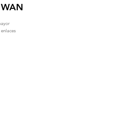
n WAN
mayor
 enlaces