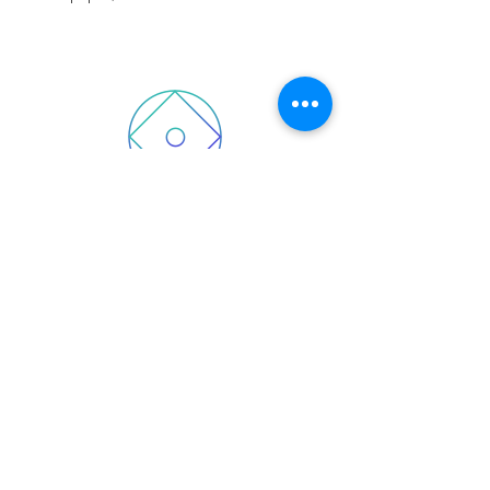
INTELIGENCIA
Obtenga un ROI inmediato de la
inteligencia de amenazas
existente.
Soluciones que se
pueden integrar