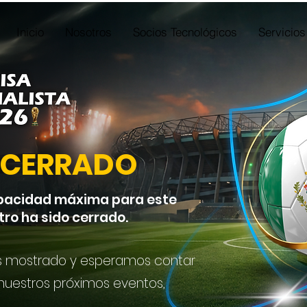
Inicio
Nosotros
Socios Tecnológicos
Servicios
 CERRADO
pacidad máxima para este
tro ha sido cerrado.
s mostrado y esperamos contar
 nuestros próximos eventos,