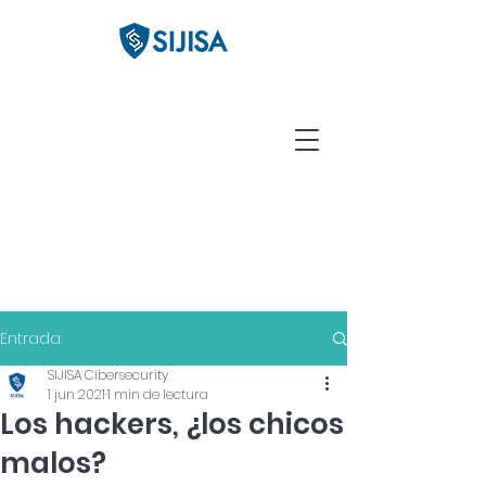
Entrada
SIJISA Cibersecurity
1 jun 2021
1 min de lectura
Los hackers, ¿los chicos
malos?