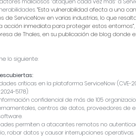
 actores maliciosos “ataquen cada vez más” a Serv
erabilidades. 
“Esta vulnerabilidad afecta a una can
ios de ServiceNow en varias industrias, lo que resalta
 acción inmediata para proteger estos entornos”,
resa de Thales, en su publicación de blog donde ex
e lo siguiente: 
escubiertas:
lidades críticas en la plataforma ServiceNow (CVE-2
2024-5178).
información confidencial de más de 105 organizacion
rnamentales, centros de datos, proveedores de en
oftware.
idades permiten a atacantes remotos no autentica
io, robar datos y causar interrupciones operativas.