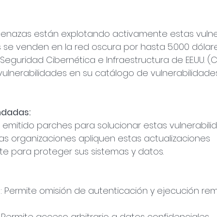
enazas están explotando activamente estas vulner
se venden en la red oscura por hasta 5.000 dólare
Seguridad Cibernética e Infraestructura de EE.UU. (C
 vulnerabilidades en su catálogo de vulnerabilidade
ndadas:
emitido parches para solucionar estas vulnerabili
 las organizaciones apliquen estas actualizaciones 
e para proteger sus sistemas y datos.
 Permite omisión de autenticación y ejecución re
 Permite acceso arbitrario a datos confidenciales.