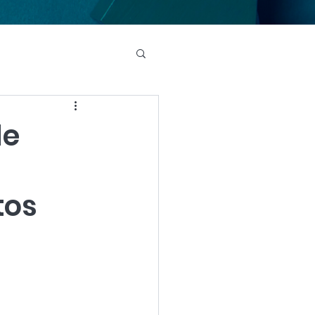
de
tos