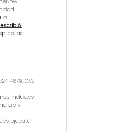
iceNow 
tidad 
 la 
 
escribió 
plica las 
024-4879, CVE-
es, incluidas 
ergía y 
dos ejecutar 