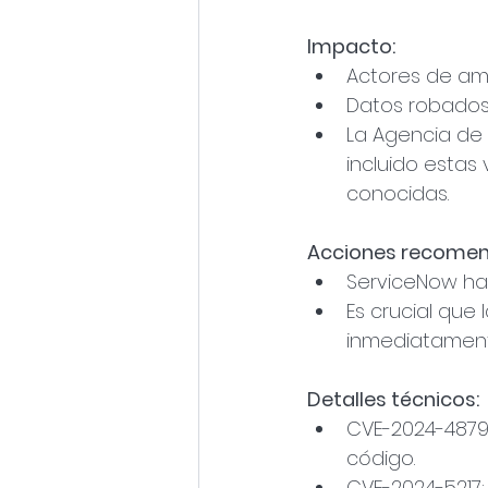
Impacto:
Actores de am
Datos robados 
La Agencia de 
incluido estas
conocidas.
Acciones recome
ServiceNow ha 
Es crucial que
inmediatament
Detalles técnicos:
CVE-2024-4879:
código.
CVE-2024-5217: