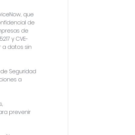
rviceNow, que 
fidencial de 
mpresas de 
5217 y CVE-
 a datos sin 
 de Seguridad 
aciones a 
, 
ra prevenir 