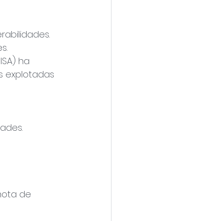
abilidades.
s.
ISA) ha 
s explotadas 
dades.
mota de 