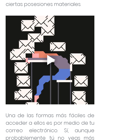
ciertas posesiones materiales.
Una de las formas más fáciles de 
acceder a ellos es por medio de tu 
correo electrónico. Sí, aunque 
probablemente tú no veas más 