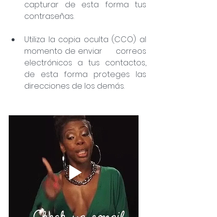
capturar de esta forma tus 
contraseñas.
Utiliza la copia oculta (CCO) al 
momento de enviar      correos 
electrónicos a tus contactos, 
de esta forma proteges las      
direcciones de los demás.